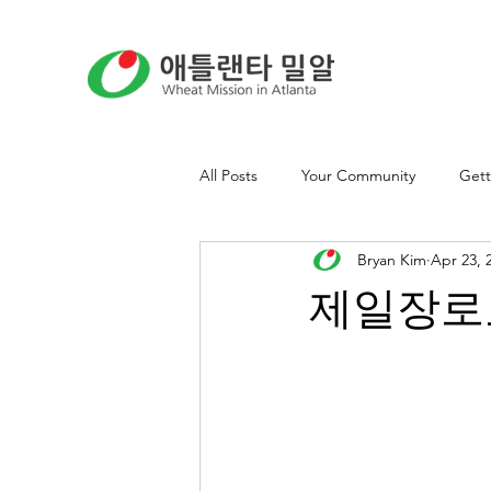
All Posts
Your Community
Gett
Bryan Kim
Apr 23, 
제일장로