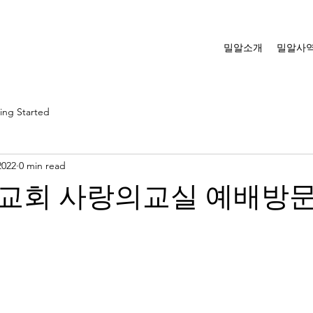
밀알소개
밀알사
ing Started
2022
0 min read
교회 사랑의교실 예배방